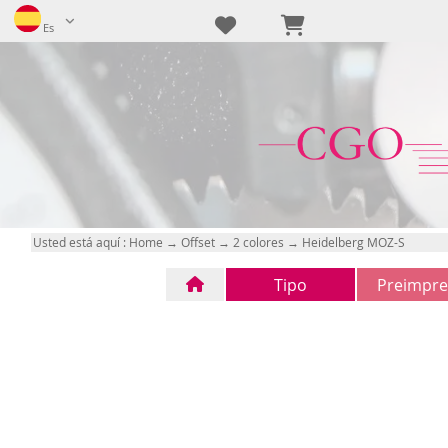
Es
Usted está aquí :
Home
→
Offset
→
2 colores
→ Heidelberg MOZ-S
Tipo
Preimpre
Tipo
CTP
(1)
(0)
FTP
(0)
n/d
(0)
n/d
(0)