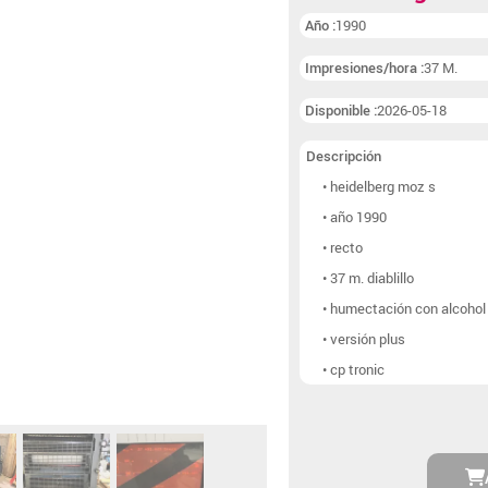
Líneas de folleto
(6)
Año :
1990
Otro postimpresión
(9
Impresiones/hora :
37 M.
Disponible :
2026-05-18
Descripción
• heidelberg moz s
• año 1990
• recto
• 37 m. diablillo
• humectación con alcohol
• versión plus
• cp tronic