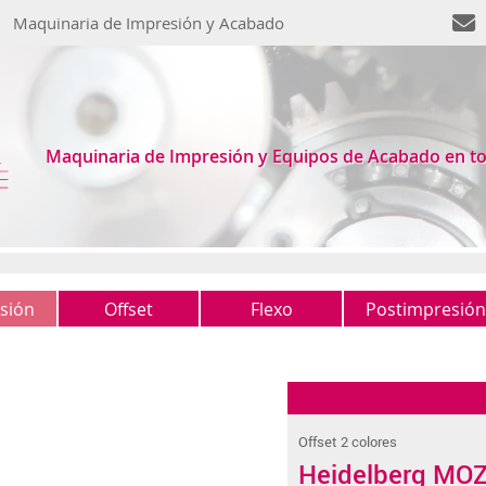
Maquinaria de Impresión y Acabado
Maquinaria de Impresión y Equipos de Acabado en t
sión
Offset
Flexo
Postimpresión
1 color
Tipo
Guillotinas
(0)
(0)
(1)
2 colores
Otros
Plegadoras
(2)
(1)
(2)
4 colores
Recogedoras
(0)
(0)
Offset 2 colores
5 colores +
Grapadoras
(1)
(2)
Heidelberg MOZ