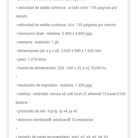
• velocidad de salida continua - a todo color: 135 páginas por
minuto
• velocidad de salida continua - b/n: 135 páginas por minuto
• resolución láser - máxima: 2.400 x 4.800 ppp
• memoria - estándar: 1 gb
• dimensiones (an x p x al): 2.520 x 990 x 1.500 mm
• peso: 1.076 kilos
• fuente de alimentación: 220 - 240 v, 32 a x2, 50/60 hz
•
• resolución de impresión - máxima: 1.200 ppp
• interfaz - estándar: ranura sd, usb host i/f, ethernet 10 base-t/100
base-tx
• protocolo de red - tcp/ip: ip v4, ip v6
• entornos windows®: windows® 10 enterprise
•
• tamaño de papel recomendado: sra3, a3, a4, a5, b4, b5