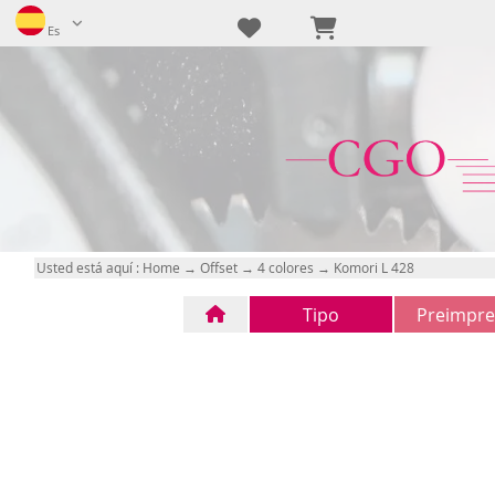
Es
Usted está aquí :
Home
→
Offset
→
4 colores
→ Komori L 428
Tipo
Preimpre
Tipo
CTP
(1)
(0)
FTP
(0)
n/d
(0)
n/d
(0)