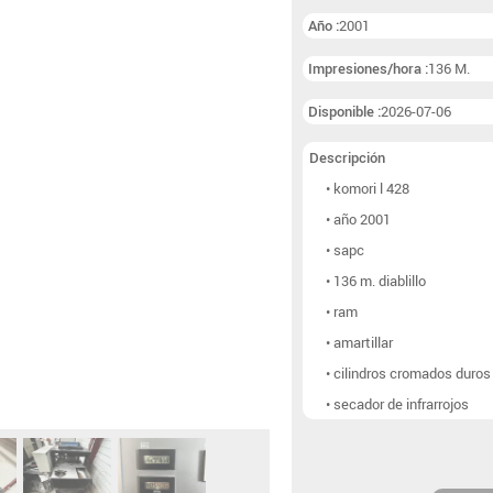
Líneas de folleto
(6)
Año :
2001
Otro postimpresión
(9
Impresiones/hora :
136 M.
Disponible :
2026-07-06
Descripción
• komori l 428
• año 2001
• sapc
• 136 m. diablillo
• ram
• amartillar
• cilindros cromados duros
• secador de infrarrojos