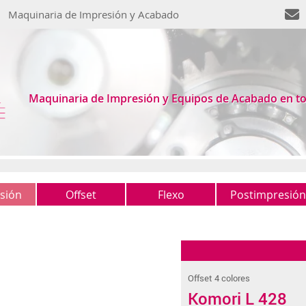
Maquinaria de Impresión y Acabado
Maquinaria de Impresión y Equipos de Acabado en t
sión
Offset
Flexo
Postimpresión
1 color
Tipo
Guillotinas
(0)
(0)
(1)
2 colores
Otros
Plegadoras
(2)
(1)
(2)
4 colores
Recogedoras
(0)
(0)
Offset 4 colores
5 colores +
Grapadoras
(1)
(2)
Komori L 428