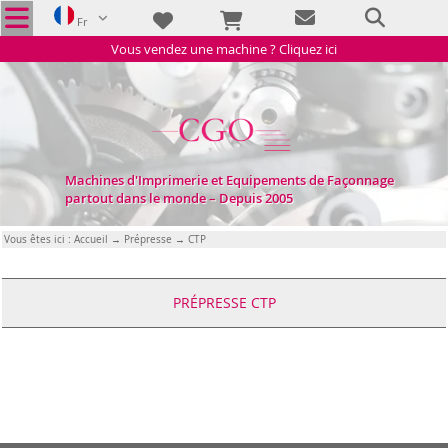
Fr
Vous vendez une machine ? Cliquez ici
Machines d'Imprimerie et Equipements de Façonnage
partout dans le monde – Depuis 2005
Vous êtes ici :
Accueil
→
Prépresse
→ CTP
PRÉPRESSE CTP