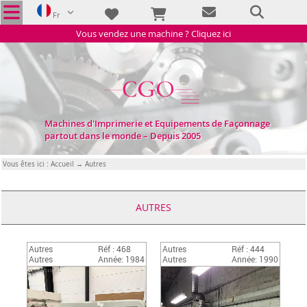
Fr
Vous vendez une machine ? Cliquez ici
Machines d'Imprimerie et Equipements de Façonnage
partout dans le monde – Depuis 2005
Vous êtes ici :
Accueil
→ Autres
AUTRES
Autres
Réf : 468
Autres
Réf : 444
Autres
Année: 1984
Autres
Année: 1990