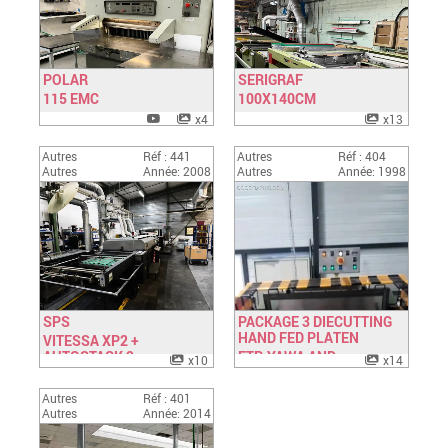
POLAR
SERIGRAF
115 EMC
Have a look
100X140CM
Have a look
x4
x13
Autres
Réf : 441
Autres
Réf : 404
Autres
Année: 2008
Autres
Année: 1998
SPS
PACKAGE 3 DIECUTTING
HAND FED PLATEN
VITESSA XP2 +
Have a look
Have a look
AUTOSTACK 2
FTP, YAWA AND
x10
x14
SIMPLACUTTER 10
Autres
Réf : 401
Autres
Année: 2014