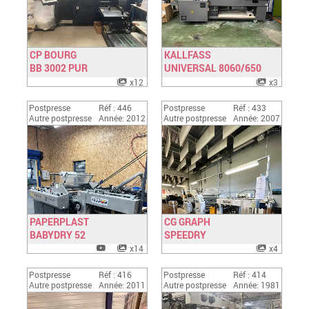
CP BOURG
KALLFASS
BB 3002 PUR
Have a look
UNIVERSAL 8060/650
Have a look
x12
x3
Postpresse
Réf : 446
Postpresse
Réf : 433
Autre postpresse
Année: 2012
Autre postpresse
Année: 2007
PAPERPLAST
CG GRAPH
BABYDRY 52
Have a look
SPEEDRY
Have a look
x14
x4
Postpresse
Réf : 416
Postpresse
Réf : 414
Autre postpresse
Année: 2011
Autre postpresse
Année: 1981