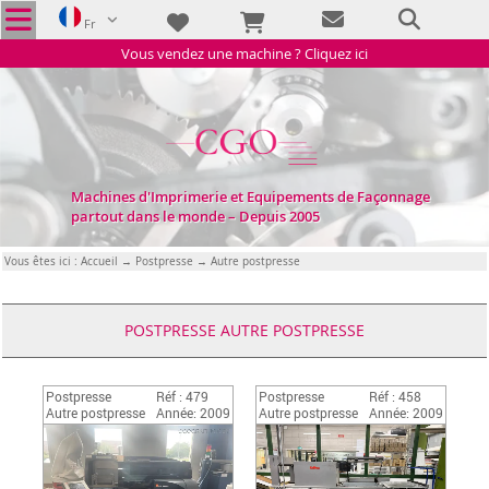
Fr
Vous vendez une machine ? Cliquez ici
Machines d'Imprimerie et Equipements de Façonnage
partout dans le monde – Depuis 2005
Vous êtes ici :
Accueil
→
Postpresse
→ Autre postpresse
POSTPRESSE AUTRE POSTPRESSE
Postpresse
Réf : 479
Postpresse
Réf : 458
Autre postpresse
Année: 2009
Autre postpresse
Année: 2009