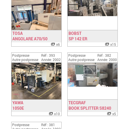
TOSA
BOBST
ANGOLARE A70/50
Have a look
SP 142 ER
Have a look
x6
x15
Postpresse
Réf : 393
Postpresse
Réf : 382
Autre postpresse
Année: 2002
Autre postpresse
Année: 2000
YAWA
TECGRAF
1050E
Have a look
BOOK SPLITTER S8240
Have a look
x10
x5
Postpresse
Réf : 381