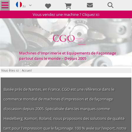
Fr
Vous vendez une machine ? Cliquez ici
Machines d'Imprimerie et Equipements de Façonnage
partout dans le monde – Depuis 2005
Vous êtes ici : Accueil
Basée près de Nantes, en France, CGO est une référence dans le
commerce mondial de machines d'impression et de façonnage
d'occasion depuis 2005. Spécialisée dans les marques comme
Heidelberg, Komori, Roland, nous proposons des solutions de qualité
tant pour l'impression que le façonnage. 100 % axée sur l'export, notre