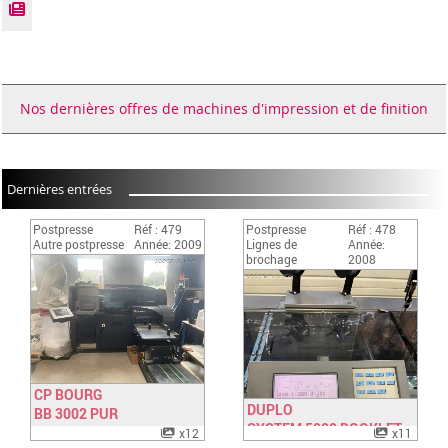
Nos dernières offres de machines d'impression et de finition
Dernières entrées
Postpresse
Réf : 479
Postpresse
Réf : 478
Autre postpresse
Année: 2009
Lignes de
Année:
brochage
2008
CP BOURG
DUPLO
BB 3002 PUR
Have a look
SYSTEM 5000 BOOKLET
Have a look
x12
x11
LINE