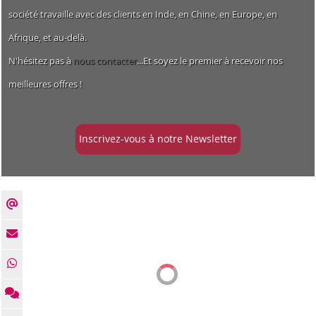
société travaille avec des clients en Inde, en Chine, en Europe, en
Afrique, et au-delà.
N'hésitez pas à
nous contacter
...Et soyez le premier à recevoir nos
meilleures offres !
Inscrivez-vous à notre Newsletter
Lignes de brochage
HORIZON
Vac 1000 20A
2015