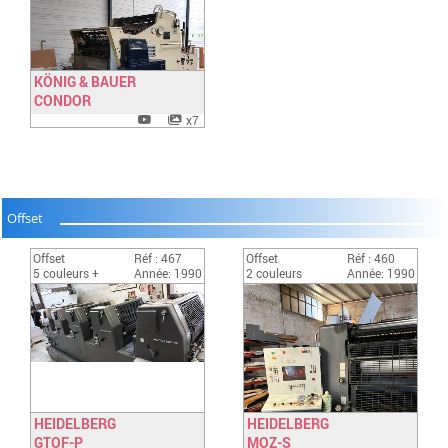
KÖNIG & BAUER
CONDOR
Have a look
x7
Offset
Offset
Réf : 467
Offset
Réf : 460
5 couleurs +
Année: 1990
2 couleurs
Année: 1990
HEIDELBERG
HEIDELBERG
GTOF-P
Have a look
MOZ-S
Have a look