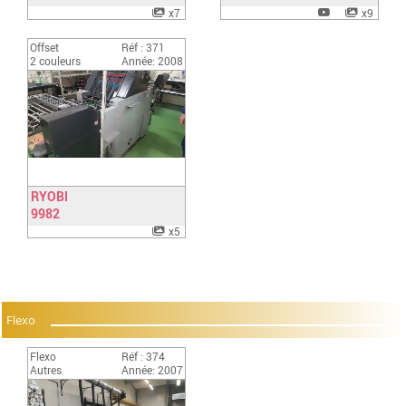
x7
x9
Offset
Réf : 371
2 couleurs
Année: 2008
RYOBI
9982
Have a look
x5
Flexo
Flexo
Réf : 374
Autres
Année: 2007