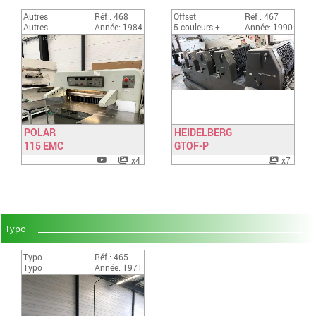
Autres
Réf : 468
Offset
Réf : 467
Autres
Année: 1984
5 couleurs +
Année: 1990
POLAR
HEIDELBERG
115 EMC
Have a look
GTOF-P
Have a look
x4
x7
Typo
Typo
Réf : 465
Typo
Année: 1971