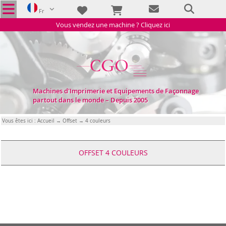
Fr
Vous vendez une machine ? Cliquez ici
Machines d'Imprimerie et Equipements de Façonnage
partout dans le monde – Depuis 2005
Vous êtes ici :
Accueil
→
Offset
→ 4 couleurs
OFFSET 4 COULEURS