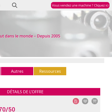
Vous vendez une machine ? Cliquez ici
ut dans le monde – Depuis 2005
Autres
Ressources
Autres
Newsletter
(5)
StockList
DÉTAILS DE L’OFFRE
70/50