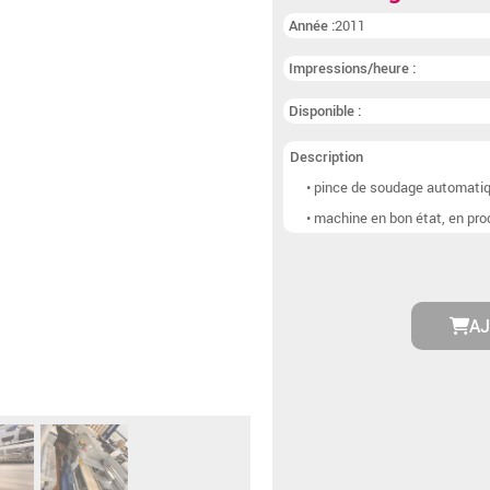
Lignes de brochage
(
Année :
2011
Autre postpresse
(9)
Impressions/heure :
Disponible :
Description
• pince de soudage automatiqu
• machine en bon état, en pro
AJ