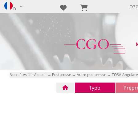
CGO
Fr
Vous êtes ici :
Accueil
→
Postpresse
→
Autre postpresse
→ TOSA Angolare
Typo
Prépr
Typo
CTP
(1)
(0)
FTP
(0)
n/d
(0)
n/d
(0)