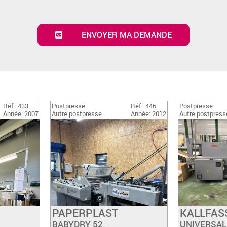
ENVOYER MA DEMANDE
Réf : 433
Postpresse
Réf : 446
Postpresse
Année: 2007
Autre postpresse
Année: 2012
Autre postpress
PAPERPLAST
KALLFAS
k
Have a look
Ha
BABYDRY 52
UNIVERSAL