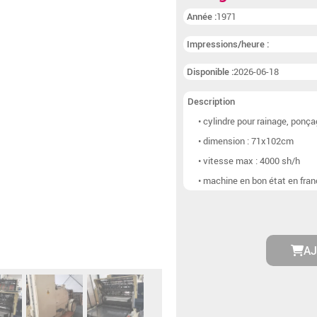
Lignes de brochage
(
Année :
1971
Autre postpresse
(9)
Impressions/heure :
Disponible :
2026-06-18
Description
• cylindre pour rainage, ponç
• dimension : 71x102cm
• vitesse max : 4000 sh/h
• machine en bon état en fra
AJ