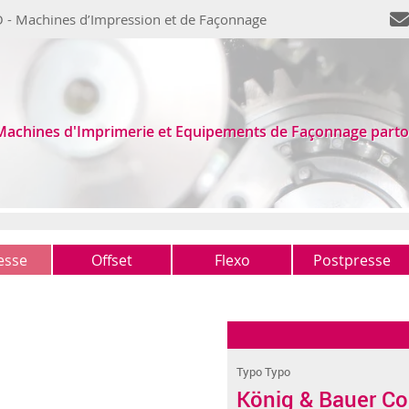
 - Machines d’Impression et de Façonnage
Machines d'Imprimerie et Equipements de Façonnage parto
esse
Offset
Flexo
Postpresse
1 couleur
Typo
Massicots
(0)
(0)
(1)
2 couleurs
Autres
Plieuses
(2)
(1)
(2)
4 couleurs
Assembleuses
(0)
(0)
Typo Typo
5 couleurs +
Encarteuses
(1)
(2)
König & Bauer C