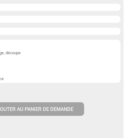
6)
age, découpe
nce
OUTER AU PANIER DE DEMANDE