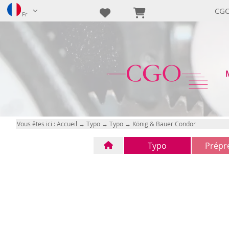
CGO
Fr
Vous êtes ici :
Accueil
→
Typo
→
Typo
→ König & Bauer Condor
Typo
Prépr
Typo
CTP
(1)
(0)
FTP
(0)
n/d
(0)
n/d
(0)