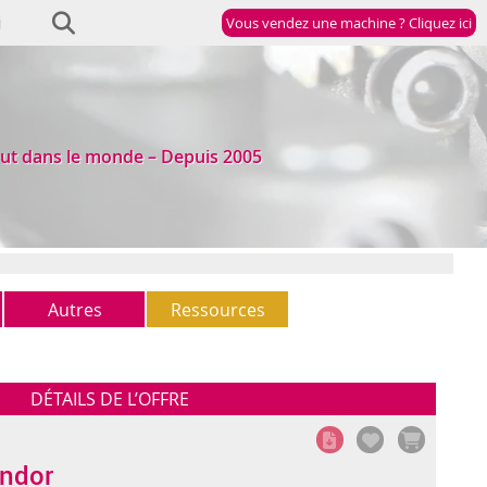
Vous vendez une machine ? Cliquez ici
ut dans le monde – Depuis 2005
Autres
Ressources
Autres
Newsletter
(5)
StockList
DÉTAILS DE L’OFFRE
ondor